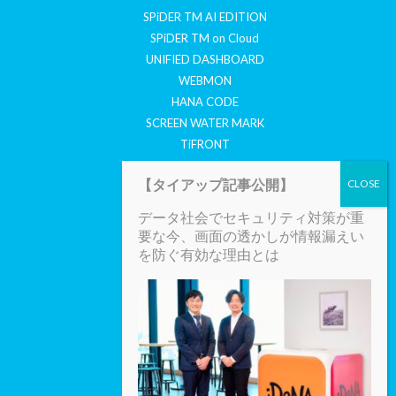
SPiDER TM AI EDITION
SPiDER TM on Cloud
UNIFIED DASHBOARD
WEBMON
HANA CODE
SCREEN WATER MARK
TiFRONT
COYOTE
【タイアップ記事公開】
セキュリティ情報
データ社会でセキュリティ対策が重
CYBERTHREATS TODAY
要な今、画面の透かしが情報漏えい
SECURITY REPORT
を防ぐ有効な理由とは
SECURITY MAIL MAGAZINE
会社案内
会社概要
採用情報
お知らせ