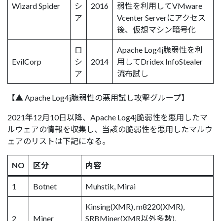
Wizard Spider
シ
2016
弱性を利用してVMware
ア
Vcenter Serverにアクセス
後、仮想マシン暗号化
ロ
Apache Log4j脆弱性を利
EvilCorp
シ
2014
用してDridex InfoStealer
ア
流布試し
【▲ Apache Log4j脆弱性の悪用試し攻撃グループ】
2021年12月10日以降、Apache Log4j脆弱性を悪用したマ
ルウェアの情報を収集し、当該の脆弱性を悪用したマルウ
ェアのリストは下記になる。
NO
区分
内容
1
Botnet
Muhstik, Mirai
Kinsing(XMR), m8220(XMR),
2
Miner
SRBMiner(XMR以外多数),