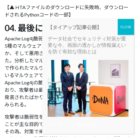
【▲ HTAファイルのダウンロードに失敗時、ダウンロー
ドされるPythonコードの一部】
04. 最後に
【タイアップ記事公開】
Apache Log4j脆弱性を悪用するマルウェアを分類し、その
データ社会でセキュリティ対策が重
要な今、画面の透かしが情報漏えい
5種のマルウェアを分析し、どのように脆弱性を悪用する
を防ぐ有効な理由とは
か、そして悪用された不正コードの行為について調べてみ
た。分析したマルウェアは脆弱性が最初に公開された時点
で作られたマルウェアではなく、以前から活発に活動して
いるマルウェアであることが確認された。流布方法に
Apache Log4jの脆弱性を悪用する方法を追加して流布して
おり、攻撃者は最新脆弱性の中、波及力が高い、もしくは
発表されたばかりの脆弱性を悪用して流布に使用されると
みられる。
攻撃者は脆弱性を悪用してマルウェアをインストールする
ことが主な目的でり、脆弱性は最新のものも利用される。
タイアップ記事を読む →
その為、対策で来ていない脆弱性を利用されることも考え