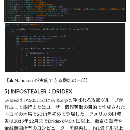
【▲ Nanocoreが実施できる機能の一部】
5) INFOSTEALER：DRIDEX
DridexはTA505またはEvilCorpと呼ばれる攻撃グループが
作成して銀行またはユーザー情報奪取の目的で作成された
トロイの木馬で2014年初めて登場した。アメリカの財務
省は2019年12月までDridexが40ヵ国以上、数百の銀行や
金融機関所有のコンピューターを感染し、約1億ドル以上