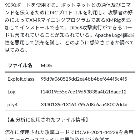
9090ポートを使用する。ボットネットとの通信及びコマ
ンドを伝えるためにIRCプロトコルを利用し、攻撃者の好
みによってXMRマイニングプログラムであるXMRigを追
加してインストールできて、DDoS攻撃実行ができるコー
ドも含まれていることが知られている。Apache Log4j脆弱
性を悪用して流布を試し、どのように感染させるか調べて
見てみる。
ファイル名
MD5
Exploit.class
95d9a068529dd2ea4bb4bef644f5c4f5
Log
f14019c55e7ce19d93838a4b2f6aec12
pty4
3430139e131617957d8c6aa48002ddac
【▲ 分析に使用されたファイル情報】
流布に使用された攻撃コードではCVE-2021-44228を悪用
してJavaクラスファイルの要請及び実行を試す。