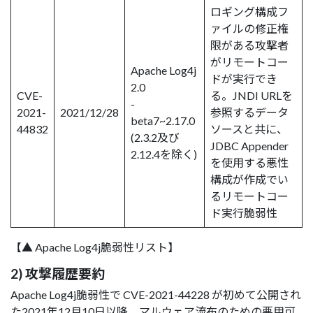
ロギング構成フ
ァイルの修正権
限がある攻撃者
がリモートコー
Apache Log4j
ドが実行でき
2.0
CVE-
る。JNDI URLを
-
2021-
2021/12/28
参照するデータ
beta7~2.17.0
44832
ソースと共に、
(2.3.2及び
JDBC Appender
2.12.4を除く)
を使用する悪性
構成が作成でい
るリモートコー
ド実行脆弱性
【▲ Apache Log4j脆弱性リスト】
2) 攻撃履歴要約
Apache Log4j脆弱性で CVE-2021-44228 が初めて公開され
た2021年12月10日以降、マルウェア流布のための悪用可