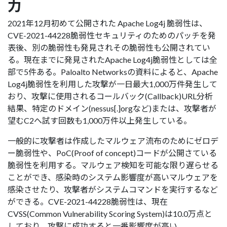
力
2021年12月初めて公開された Apache Log4j 脆弱性は、
CVE-2021-44228脆弱性セキュリティのためのパッチを発
表後、別の脆弱性も発見されその脆弱性も公開されてい
る。現在までに発見されたApache Log4j脆弱性としては全
部で5件ある。Paloalto Networksの資料によると、Apache
Log4j脆弱性を利用した攻撃が一日最大1,000万件発生して
おり、攻撃に使用されるコールバック(Callback)URL分析
結果、特定のドメイン(nessus[.]orgなど)または、攻撃者が
望むC2へ試す回数も1,000万件以上発生している。
一般的に攻撃者は作成したマルウェア流布のためにゼロデ
ー脆弱性や、PoC(Proof of concept)コードが公開さている
脆弱性を利用する。マルウェア検知を可能な限り遅らせる
ことができ、感染時のシステム影響度が高いマルウェアを
感染させたり、攻撃者がシステムコマンドを実行するなど
ができる。CVE-2021-44228脆弱性は、現在
CVSS(Common Vulnerability Scoring System)は10.0万点と
しており、攻撃に成功すると一番影響度が高い。