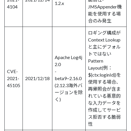
1.2.x
4104
JMSAppender機
能を使用する場
合のみ発生
ロギング構成が
Context Lookup
と主にデフォル
トではない
Apache Log4j
Pattern
2.0
Layout(例：
CVE-
-
${ctx:loginId})を
2021-
2021/12/18
beta9~2.16.0
使用する場合、
45105
(2.12.3海外バ
再帰照会が含ま
ージョンを除
れている悪意的
く)
な入力データを
作成してサービ
ス拒否する脆弱
性