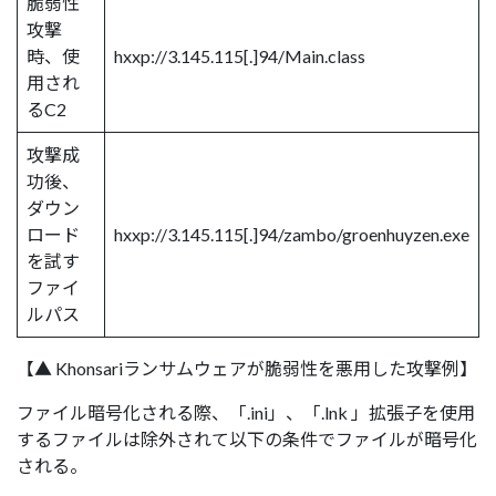
脆弱性
攻撃
時、使
hxxp://3.145.115[.]94/Main.class
用され
るC2
攻撃成
功後、
ダウン
ロード
hxxp://3.145.115[.]94/zambo/groenhuyzen.exe
を試す
ファイ
ルパス
【▲ Khonsariランサムウェアが脆弱性を悪用した攻撃例】
ファイル暗号化される際、「.ini」、「.lnk 」拡張子を使用
するファイルは除外されて以下の条件でファイルが暗号化
される。