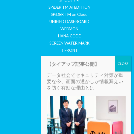
SPiDER TM AI EDITION
SPiDER TM on Cloud
UNIFIED DASHBOARD
WEBMON
HANA CODE
SCREEN WATER MARK
TiFRONT
COYOTE
【タイアップ記事公開】
セキュリティ情報
データ社会でセキュリティ対策が重
CYBERTHREATS TODAY
要な今、画面の透かしが情報漏えい
SECURITY REPORT
を防ぐ有効な理由とは
SECURITY MAIL MAGAZINE
会社案内
会社概要
採用情報
お知らせ