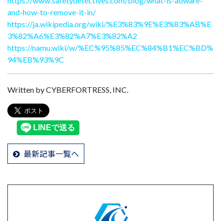
https://www.safetydetectives.com/blog/what-is-adware-
and-how-to-remove-it-in/
https://ja.wikipedia.org/wiki/%E3%83%9E%E3%83%AB%E
3%82%A6%E3%82%A7%E3%82%A2
https://namu.wiki/w/%EC%95%85%EC%84%B1%EC%BD%
94%EB%93%9C
Written by CYBERFORTRESS, INC.
最新記事一覧へ