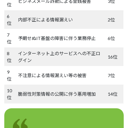
ビジネスメール詐欺による金銭被害
3位
位
6
内部不正による情報漏えい
2位
位
7
予期せぬIT基盤の障害に伴う業務停止
6位
位
8
インターネット上のサービスへの不正ロ
16位
位
グイン
9
不注意による情報漏えい等の被害
7位
位
10
脆弱性対策情報の公開に伴う悪用増加
14位
位