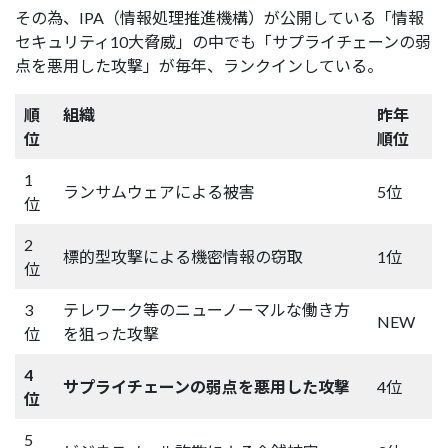
その為、IPA（情報処理推進機構）が公開している「情報
セキュリティ10大脅威」の中でも「サプライチェーンの弱
点を悪用した攻撃」が毎年、ランクインしている。
順
組織
昨年
位
順位
1
ランサムウェアによる被害
5位
位
2
標的型攻撃による機密情報の窃取
1位
位
3
テレワーク等のニューノーマルな働き方
NEW
位
を狙った攻撃
4
サプライチェーンの弱点を悪用した攻撃
4位
位
5