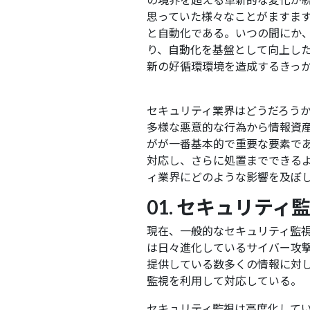
思っていた様々なことがますます
と自動化である。いつの間にか
り、自動化を基盤として向上し
新の好循環環境を造成するきっ
知能型セキュリティ
セキュリティ業界はどうだろう
多様な悪意的な行為から情報資
がが一番基本的で重要な要素で
対応し、さらに処置までできる
ィ業界にどのような影響を及ぼ
01. セキュリティ
現在、一般的なセキュリティ監
は日々進化しているサイバー攻
提供している数多くの情報に対
監視を利用して対応している。
セキュリティ監視は高度化して