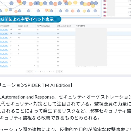
ンSPiDER TM AI Edition】
tration, Automation and Response、セキュリティオー
世代セキュリティ対策として注目されている。監視要員の力量
入されることによって発生するリスクなど、既存セキュリティ
セキュリティ監視なら改善できるものとみられる。
リューション間の連携により、反復的で目的が確実な攻撃事象