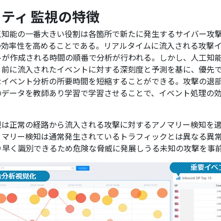
リティ 監視の特徴
工知能の一番大きい役割は各箇所で新たに発生するサイバー攻
の効率性を高めることである。リアルタイムに流入される攻撃
トが作成される時間の順番で分析が行われる。しかし、人工知
う前に流入されたイベントに対する深刻度と予測を基に、優先
なイベント分析の所要時間を短縮することができる。攻撃の退
のデータを教師あり学習で学習させることで、イベント処理の
視は正常の経路から流入される攻撃に対するアノマリー検知を
ノマリー検知は通常発生されているトラフィックとは異なる異
り早く識別できるため危険な脅威に発展しうる未知の攻撃を事