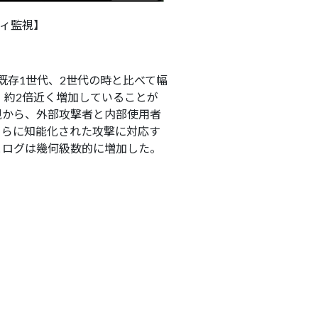
ティ監視】
既存1世代、2世代の時と比べて幅
、約2倍近く増加していることが
視から、外部攻撃者と内部使用者
さらに知能化された攻撃に対応す
とログは幾何級数的に増加した。