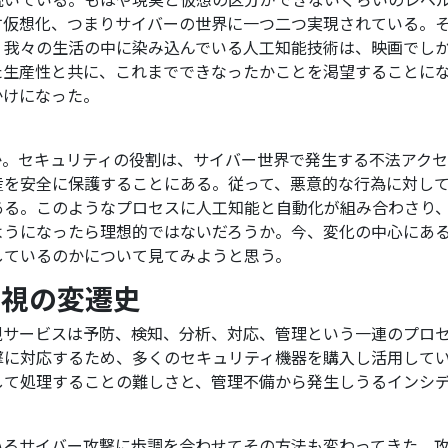
仮想化、つまりサイバーの世界に一つ二つ実現されている。そし
、我々の生活の中に染み込んでいる人工知能技術は、映画でし
た生産性と共に、これまでできなったかことを渇望することに
かけになった。
か。セキュリティの役割は、サイバー世界で発生する不法アク
産を安全に保護することにある。従って、悪意的な行為に対し
ある。このようなプロセスに人工知能と自動化が組み合わさり
ようになったら理想的ではないだろうか。今、変化の中心にあ
しているのかについて見てみようと思う。
監視の変遷史
視サービスは予防、検知、分析、対応、管理という一連のプロ
撃に対応するため、多くのセキュリティ機器を購入し活用して
して処理することの難しさと、管理不備から発生しうるインシ
いるサイバー攻撃に歩調を合わせてその方法も変わってきた。