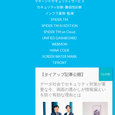
マネージドセキュリティサービス
セキュリティ診断･脆弱性診断
インフラ運用･監視
SPiDER TM
SPiDER TM AI EDITION
SPiDER TM on Cloud
UNIFIED DASHBOARD
WEBMON
HANA CODE
SCREEN WATER MARK
TiFRONT
COYOTE
【タイアップ記事公開】
セキュリティ情報
データ社会でセキュリティ対策が重
CYBERTHREATS TODAY
要な今、画面の透かしが情報漏えい
SECURITY REPORT
を防ぐ有効な理由とは
SECURITY MAIL MAGAZINE
会社案内
会社概要