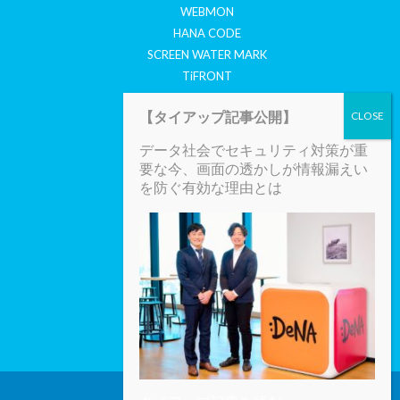
WEBMON
HANA CODE
SCREEN WATER MARK
TiFRONT
COYOTE
【タイアップ記事公開】
セキュリティ情報
データ社会でセキュリティ対策が重
CYBERTHREATS TODAY
要な今、画面の透かしが情報漏えい
SECURITY REPORT
を防ぐ有効な理由とは
SECURITY MAIL MAGAZINE
会社案内
会社概要
採用情報
お知らせ
プライバシーポリシー